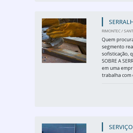
SERRALH
RIMONTEC / SANT
Quem procura 
segmento rea
sofisticação,
SOBRE A SERR
em uma empres
trabalha com 
SERVIÇO