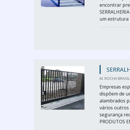
encontrar pr
SERRALHERIA 
um estrutura 
SERRAL
M. ROCHA BRASIL 
Empresas espe
dispõem de u
alambrados pa
vários outros
segurança re
PRODUTOS E