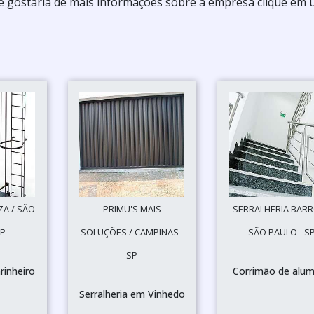
 e gostaria de mais informações sobre a empresa clique em
ZA / SÃO
PRIMU'S MAIS
SERRALHERIA BARR
SP
SOLUÇÕES / CAMPINAS -
SÃO PAULO - S
SP
rinheiro
Corrimão de alum
Serralheria em Vinhedo