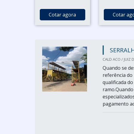
Cotar agora
Cotar ag
SERRALH
CALD ACO / JUIZ 
Quando se des
referência d
qualificada d
ramo.Quando o
especializado
pagamento ace