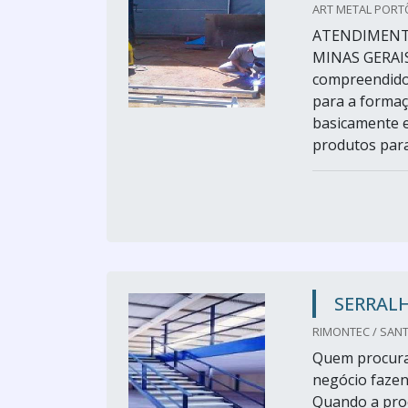
ART METAL PORTÕ
ATENDIMENTO
MINAS GERAIS
compreendido 
para a formaç
basicamente en
produtos para 
SERRALH
RIMONTEC / SANT
Quem procura 
negócio faze
Quando a proc