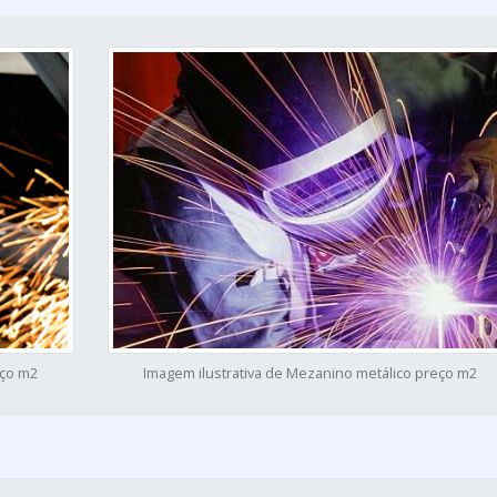
eço m2
Imagem ilustrativa de Mezanino metálico preço m2