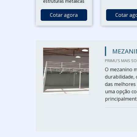
estruturas metálicas
Cotar agora
Cotar ag
MEZANI
PRIMU'S MAIS SO
O mezanino me
durabilidade,
das melhores
uma opção com
principalmente