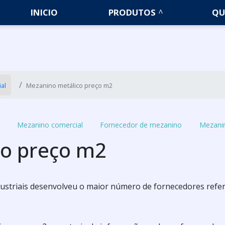
INICIO
PRODUTOS
QU
ial
Mezanino metálico preço m2
Mezanino comercial
Fornecedor de mezanino
Mezanin
co preço m2
Industriais desenvolveu o maior número de fornecedores refe