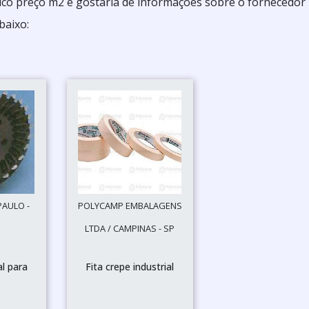
ico preço m2 e gostaria de informações sobre o fornecedor
baixo:
PAULO -
POLYCAMP EMBALAGENS
LTDA / CAMPINAS - SP
al para
Fita crepe industrial