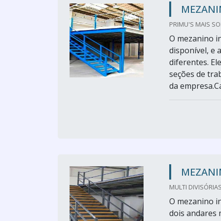
MEZANI
PRIMU'S MAIS SO
O mezanino in
disponível, e 
diferentes. El
seções de tra
da empresa.Ca
MEZANI
MULTI DIVISÓRIAS
O mezanino in
dois andares 