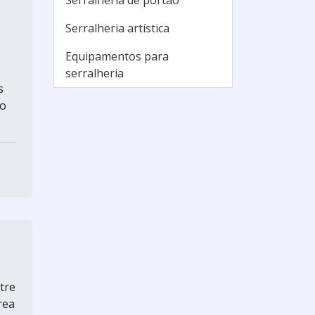
Serralheria de portão
Serralheria artística
Equipamentos para
serralheria
s
ro
tre
rea