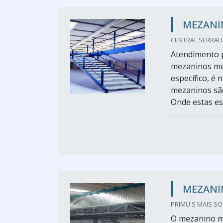
MEZANI
CENTRAL SERRALH
Atendimento 
mezaninos metá
específico, é
mezaninos são
Onde estas est
MEZANI
PRIMU'S MAIS SO
O mezanino me