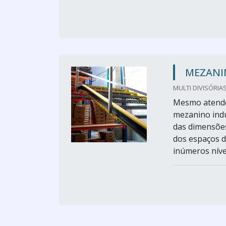
MEZANI
MULTI DIVISÓRIAS
Mesmo atenden
mezanino indus
das dimensões
dos espaços d
inúmeros níve