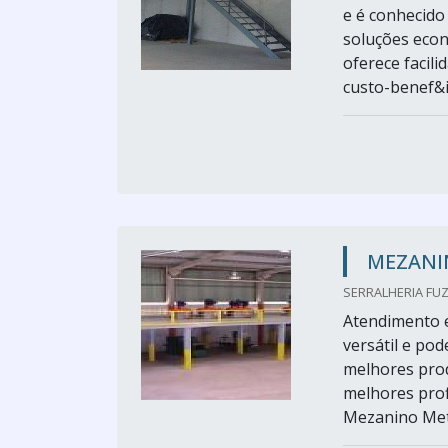
e é conhecido 
soluções econ
oferece facili
custo-benef&i.
MEZANI
SERRALHERIA FUZ
Atendimento e
versátil e po
melhores prod
melhores prof
Mezanino Metá